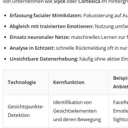
von Unternehmen wie
Slyce
oder
Cortexica
im Hintergr
Erfassung facialer Mimikdaten:
Fokussierung auf Au
Abgleich mit trainierten Emotionen:
Nutzung umfang
Einsatz neuronaler Netze:
maschinelles Lernen zur
Analyse in Echtzeit:
schnelle Rückmeldung oft in nur
Unsichtbare Datenerhebung:
häufig ohne aktive Ein
Beispi
Technologie
Kernfunktion
Anbie
Identifikation von
FaceR
Gesichtspunkte-
Gesichtselementen
Emotie
Detektion
und deren Bewegung
Sightc