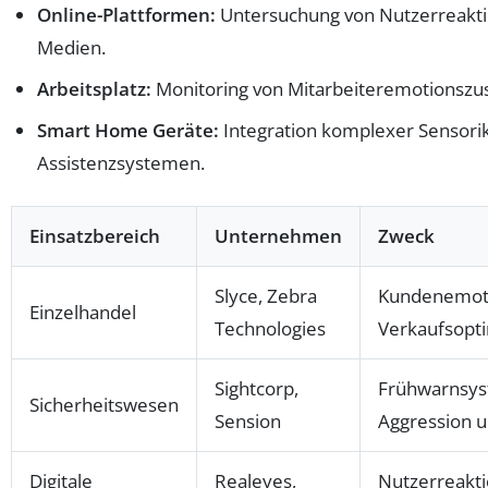
Online-Plattformen:
Untersuchung von Nutzerreakti
Medien.
Arbeitsplatz:
Monitoring von Mitarbeiteremotionszust
Smart Home Geräte:
Integration komplexer Sensori
Assistenzsystemen.
Einsatzbereich
Unternehmen
Zweck
Slyce, Zebra
Kundenemot
Einzelhandel
Technologies
Verkaufsopt
Sightcorp,
Frühwarnsys
Sicherheitswesen
Sension
Aggression u
Digitale
Realeyes,
Nutzerreakti