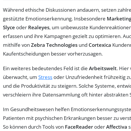
Während ethische Diskussionen andauern, setzen zahlre
gestützte Emotionserkennung. Insbesondere
Marketin
Slyce
oder
Realeyes
, um unbewusste Kundenreaktionen
erfassen und ihre Kampagnen gezielt zu optimieren. Au
mithilfe von
Zebra Technologies
und
Cortexica
Kundenm
Kaufentscheidungen besser vorherzusagen.
Ein weiteres bedeutendes Feld ist die
Arbeitswelt
. Hier
überwacht, um
Stress
oder Unzufriedenheit frühzeitig z
und die Produktivität zu steigern. Solche Systeme, entwi
verschleiern ihre Datensammlung oft hinter abstrakten S
Im Gesundheitswesen helfen Emotionserkennungssyste
Patienten mit psychischen Erkrankungen besser zu verst
So können durch Tools von
FaceReader
oder
Affectiva
s