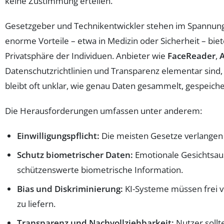
keine Zustimmung erteilen.
Gesetzgeber und Technikentwickler stehen im Spannungs
enorme Vorteile – etwa in Medizin oder Sicherheit – biet
Privatsphäre der Individuen. Anbieter wie
FaceReader
,
A
Datenschutzrichtlinien und Transparenz elementar sind
bleibt oft unklar, wie genau Daten gesammelt, gespeich
Die Herausforderungen umfassen unter anderem:
Einwilligungspflicht:
Die meisten Gesetze verlangen 
Schutz biometrischer Daten:
Emotionale Gesichtsau
schützenswerte biometrische Information.
Bias und Diskriminierung:
KI-Systeme müssen frei vo
zu liefern.
Transparenz und Nachvollziehbarkeit:
Nutzer sollt