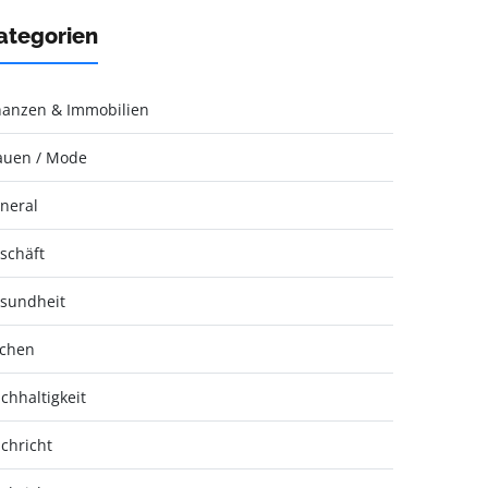
ategorien
nanzen & Immobilien
auen / Mode
neral
schäft
sundheit
chen
chhaltigkeit
chricht