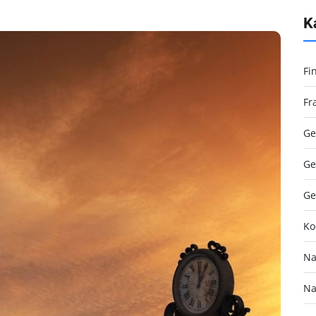
K
Fi
Fr
Ge
Ge
Ge
Ko
Na
Na