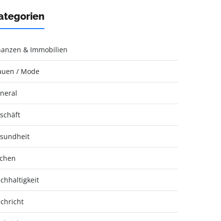
ategorien
nanzen & Immobilien
auen / Mode
neral
schäft
sundheit
chen
chhaltigkeit
chricht