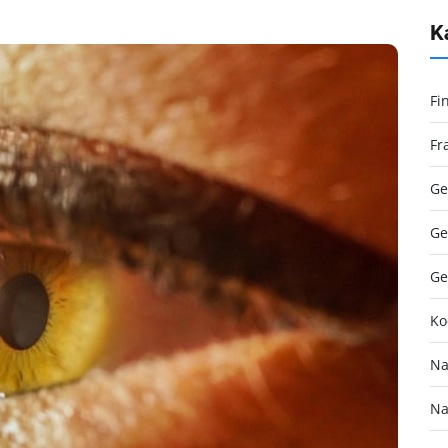
K
Fi
Fr
Ge
Ge
Ge
Ko
Na
Na