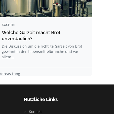
KOCHEN
Welche Gärzeit macht Brot
unverdaulich?
Die Diskussion um die richtige Gärzeit von Brot
gewinnt in der Lebensmittelbranche und vor
allem…
ndreas Lang
Nützliche Links
Kontakt