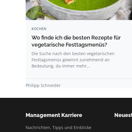
KOCHEN
Wo finde ich die besten Rezepte für
vegetarische Festtagsmenüs?
Die Suche nach den besten vegetarischen
Festtagsmenüs gewinnt zunehmend an
Bedeutung, da immer mehr…
Philipp Schneider
Management Karriere
Neuest
Nachrichten, Tipps und Einblicke