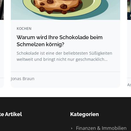
KOCHEN
Warum wird Ihre Schokolade beim
Schmelzen körnig?
Schokolade ist eine der beliebtesten Süßigkeiten
weltweit und bringt nicht nur geschmacklich…
Jonas Braun
A
e Artikel
Kategorien
Finanzen & Immobilien