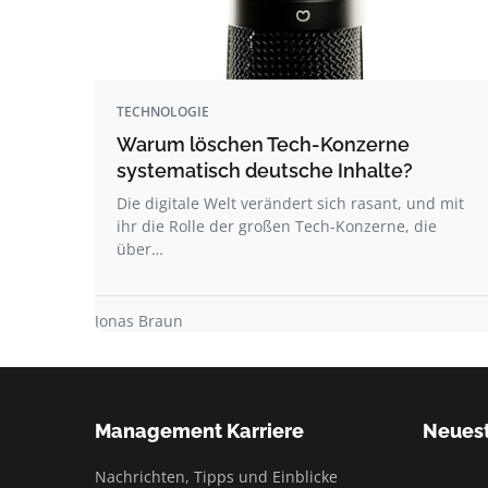
TECHNOLOGIE
Warum löschen Tech-Konzerne
systematisch deutsche Inhalte?
Die digitale Welt verändert sich rasant, und mit
ihr die Rolle der großen Tech-Konzerne, die
über…
Jonas Braun
Management Karriere
Neuest
Nachrichten, Tipps und Einblicke