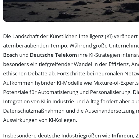
Die Landschaft der Künstlichen Intelligenz (KI) verändert
atemberaubenden Tempo. Während große Unternehm
Bosch
und
Deutsche Telekom
ihre KI-Strategien intensi
besonders ein tiefgreifender Wandel in der Effizienz, A
ethischen Debatte ab. Fortschritte bei neuronalen Net
Aufkommen hybrider KI-Modelle wie Mixture-of-Experts
Potenziale für Automatisierung und Personalisierung. 
Integration von KI in Industrie und Alltag fordert aber a
Datenschutzmaßnahmen und die Auseinandersetzung m
Auswirkungen von KI-Kollegen.
Insbesondere deutsche Industriegrößen wie
Infineon
,
Z