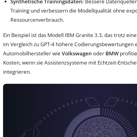
Synthetische Trainingsdaten:
Bessere Datenquellen
Training und verbessern die Modellqualität ohne exp
Ressourcenverbrauch.
Ein Beispiel ist das Modell IBM Granite 3.3, das trotz ei
im Vergleich zu GPT-4 höhere Codierungsbewertungen e
Automobilhersteller wie
Volkswagen
oder
BMW
profiti
Kosten, wenn sie Assistenzsysteme mit Echtzeit-Entsch
integrieren.