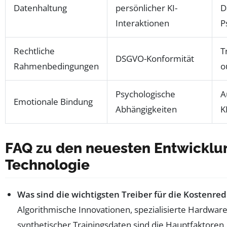
Datenhaltung
persönlicher KI-
D
Interaktionen
P
Rechtliche
T
DSGVO-Konformität
Rahmenbedingungen
o
Psychologische
A
Emotionale Bindung
Abhängigkeiten
K
FAQ zu den neuesten Entwicklun
Technologie
Was sind die wichtigsten Treiber für die Kostenre
Algorithmische Innovationen, spezialisierte Hardwar
synthetischer Trainingsdaten sind die Hauptfaktoren.