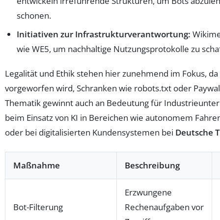
entwickeln irreführende Strukturen, um Bots abzule
schonen.
Initiativen zur Infrastrukturverantwortung:
Wikime
wie WE5, um nachhaltige Nutzungsprotokolle zu scha
Legalität und Ethik stehen hier zunehmend im Fokus, da 
vorgeworfen wird, Schranken wie robots.txt oder Paywa
Thematik gewinnt auch an Bedeutung für Industrieunt
beim Einsatz von KI in Bereichen wie autonomem Fahre
oder bei digitalisierten Kundensystemen bei
Deutsche 
Maßnahme
Beschreibung
Erzwungene
Bot-Filterung
Rechenaufgaben vor