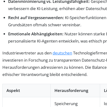
Datenminimierung vs. Leistungsfähigkeit:
Gespeich
verbessern die KI-Leistung, erhöhen aber Datenschut
Recht auf Vergessenwerden:
KI-Speicherfunktionen
Grundsätzen oftmals schwer vereinbar.
Emotionale Abhängigkeiten:
Nutzer können starke 
personalisierte KI-Agenten entwickeln, was ethisch p
Industrievertreter aus den
deutschen
Technologiefirme
investieren in Forschung zu transparenten Datenschut
Herausforderungen adressieren zu können. Die Balance 
ethischer Verantwortung bleibt entscheidend.
Aspekt
Herausforderung
L
Speicherung
l