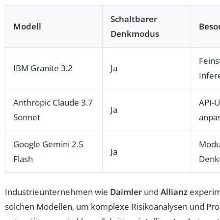
Schaltbarer
Modell
Beso
Denkmodus
Feins
IBM Granite 3.2
Ja
Infer
Anthropic Claude 3.7
API-U
Ja
Sonnet
anpa
Google Gemini 2.5
Modu
Ja
Flash
Denk
Industrieunternehmen wie
Daimler
und
Allianz
experim
solchen Modellen, um komplexe Risikoanalysen und Pr