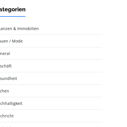
ategorien
nanzen & Immobilien
auen / Mode
neral
schäft
sundheit
chen
chhaltigkeit
chricht