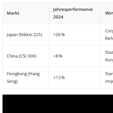
Jahresperformance
Markt
Wir
2024
Cor
Japan (Nikkei 225)
+26 %
Ref
Staa
China (CSI 300)
+8 %
Kon
Hongkong (Hang
Sta
+12 %
Seng)
Imp