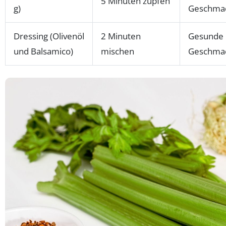
5 Minuten zupfen
g)
Geschma
Dressing (Olivenöl
2 Minuten
Gesunde 
und Balsamico)
mischen
Geschma