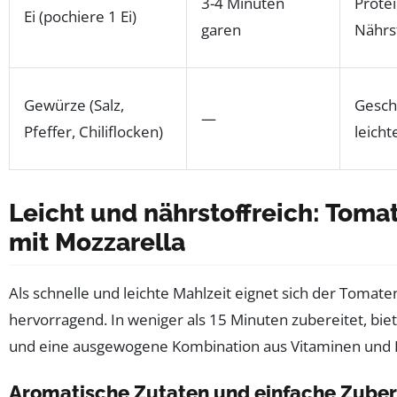
3-4 Minuten
Prote
Ei (pochiere 1 Ei)
garen
Nährs
Gewürze (Salz,
Gesc
—
Pfeffer, Chiliflocken)
leicht
Leicht und nährstoffreich: Toma
mit Mozzarella
Als schnelle und leichte Mahlzeit eignet sich der Tomate
hervorragend. In weniger als 15 Minuten zubereitet, bie
und eine ausgewogene Kombination aus Vitaminen und 
Aromatische Zutaten und einfache Zuber