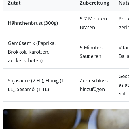
Zutat
Zubereitung
Nut
5-7 Minuten
Prot
Hähnchenbrust (300g)
Braten
geri
Gemüsemix (Paprika,
5 Minuten
Vita
Brokkoli, Karotten,
Sautieren
Ball
Zuckerschoten)
Ges
Sojasauce (2 EL), Honig (1
Zum Schluss
asia
EL), Sesamöl (1 TL)
hinzufügen
Stil