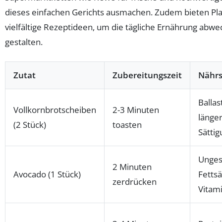
dieses einfachen Gerichts ausmachen. Zudem bieten Pl
vielfältige Rezeptideen, um die tägliche Ernährung abw
gestalten.
Zutat
Zubereitungszeit
Nährs
Ballas
Vollkornbrotscheiben
2-3 Minuten
länge
(2 Stück)
toasten
Sättig
Unges
2 Minuten
Avocado (1 Stück)
Fetts
zerdrücken
Vitam