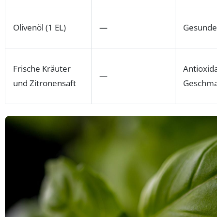
Olivenöl (1 EL)
—
Gesunde
Frische Kräuter
Antioxid
—
und Zitronensaft
Geschma