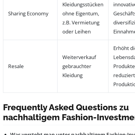
Kleidungsstücken
innovativ
Sharing Economy
ohne Eigentum,
Geschäft
z.B. Vermietung
diversifiz
oder Leihen
Einnahm
Erhöht di
Weiterverkauf
Lebensda
Resale
gebrauchter
Produkte
Kleidung
reduziert
Produkti
Frequently Asked Questions zu
nachhaltigem Fashion-Investme
Was versteht man unter nachhaltigem Fashion-In