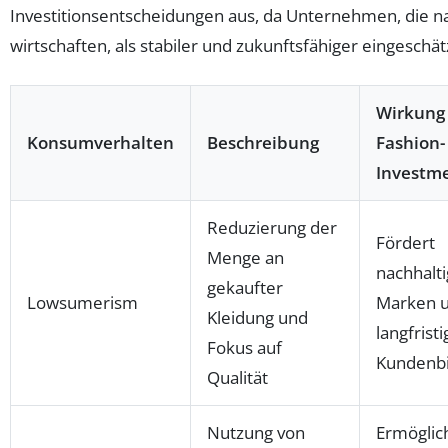
Investitionsentscheidungen aus, da Unternehmen, die na
wirtschaften, als stabiler und zukunftsfähiger eingeschä
Wirkung
Konsumverhalten
Beschreibung
Fashion-
Investm
Reduzierung der
Fördert
Menge an
nachhalt
gekaufter
Lowsumerism
Marken 
Kleidung und
langfristi
Fokus auf
Kundenb
Qualität
Nutzung von
Ermöglic