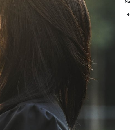
Na
Te