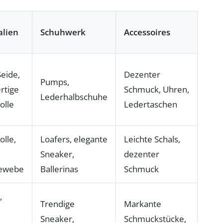
alien
Schuhwerk
Accessoires
Seide,
Dezenter
Pumps,
rtige
Schmuck, Uhren,
Lederhalbschuhe
lle
Ledertaschen
lle,
Loafers, elegante
Leichte Schals,
Sneaker,
dezenter
ewebe
Ballerinas
Schmuck
,
Trendige
Markante
Sneaker,
Schmuckstücke,