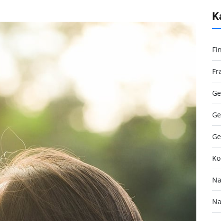
K
Fi
Fr
Ge
Ge
Ge
Ko
Na
Na