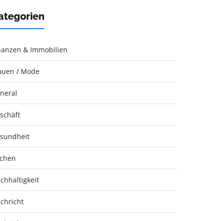
ategorien
nanzen & Immobilien
auen / Mode
neral
schäft
sundheit
chen
chhaltigkeit
chricht