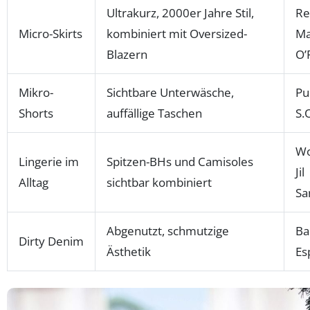
Ultrakurz, 2000er Jahre Stil,
Re
Micro-Skirts
kombiniert mit Oversized-
Ma
Blazern
O’
Mikro-
Sichtbare Unterwäsche,
Pu
Shorts
auffällige Taschen
S.
Wo
Lingerie im
Spitzen-BHs und Camisoles
Jil
Alltag
sichtbar kombiniert
Sa
Abgenutzt, schmutzige
Bal
Dirty Denim
Ästhetik
Es