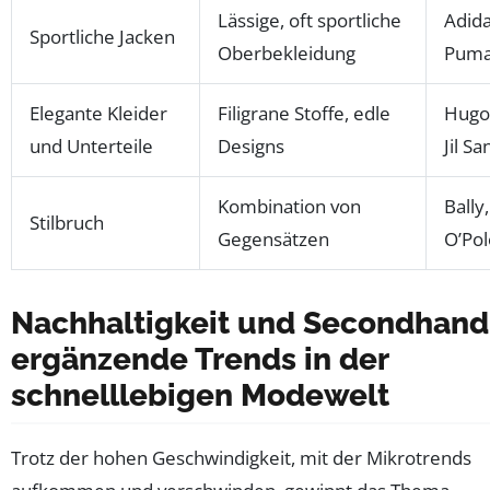
Lässige, oft sportliche
Adida
Sportliche Jacken
Oberbekleidung
Pum
Elegante Kleider
Filigrane Stoffe, edle
Hugo
und Unterteile
Designs
Jil S
Kombination von
Bally
Stilbruch
Gegensätzen
O’Pol
Nachhaltigkeit und Secondhand
ergänzende Trends in der
schnelllebigen Modewelt
Trotz der hohen Geschwindigkeit, mit der Mikrotrends