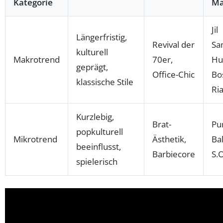
Kategorie
Ma
Jil
Längerfristig,
Revival der
Sa
kulturell
Makrotrend
70er,
Hu
geprägt,
Office-Chic
Bo
klassische Stile
Ria
Kurzlebig,
Brat-
Pu
popkulturell
Mikrotrend
Ästhetik,
Bal
beeinflusst,
Barbiecore
S.O
spielerisch